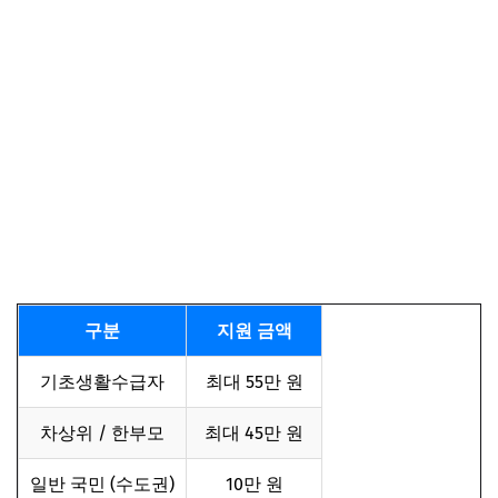
❌ 사용 불가 업종 (중요)
❓ 자주 묻는 질문 (Q&A)
🔥 핵심 요약
📌 같이 보면 좋은 글
구분
지원 금액
기초생활수급자
최대 55만 원
차상위 / 한부모
최대 45만 원
일반 국민 (수도권)
10만 원